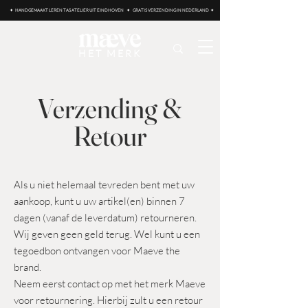
✦ HANDGEMAAKT LEREN TAS ATELIER UIT EINDHOVEN ✦ GRATIS VERZENDING IN NEDERLAND ✦
HET MERK
Verzending &
Retour
Als u niet helemaal tevreden bent met uw
aankoop, kunt u uw artikel(en) binnen 7
dagen (vanaf de leverdatum) retourneren.
Wij geven geen geld terug. Wel kunt u een
tegoedbon ontvangen voor Maeve the
brand.
Neem eerst contact op met het merk Maeve
voor retournering. Hierbij zult u een retour