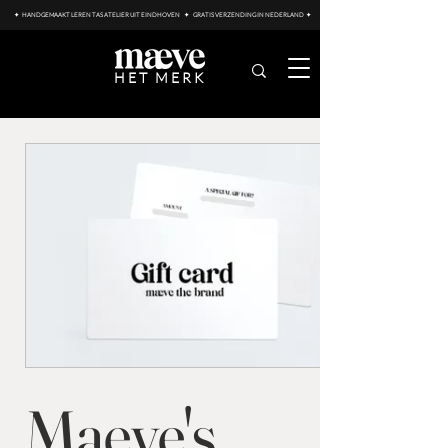
✦ HANDGEMAAKT LEREN TAS ATELIER UIT EINDHOVEN ✦ GRATIS VERZENDING IN NEDERLAND ✦
HET MERK
Maeve's