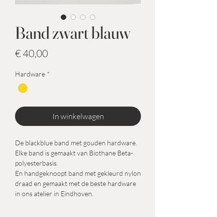
Band zwart blauw
Prijs
€ 40,00
Hardware
*
In winkelwagen
De blackblue band met gouden hardware.
Elke band is gemaakt van Biothane Beta-
polyesterbasis.
En handgeknoopt band met gekleurd nylon
draad en gemaakt met de beste hardware
in ons atelier in Eindhoven.