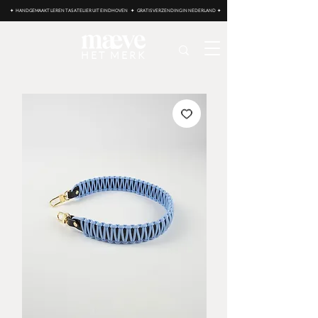
✦ HANDGEMAAKT LEREN TAS ATELIER UIT EINDHOVEN ✦ GRATIS VERZENDING IN NEDERLAND ✦
HET MERK