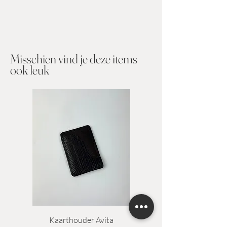
Misschien vind je deze items
ook leuk​
Kaarthouder Avita
Kaarthouder Alejan