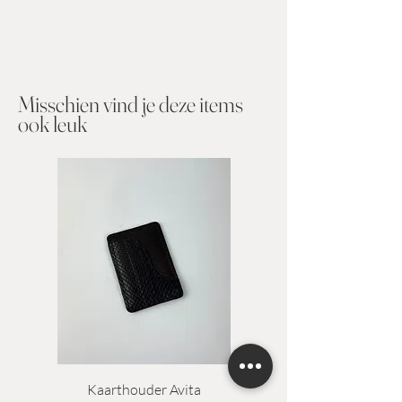
Misschien vind je deze items
ook leuk​
Kaarthouder Avita
Kaarthouder Alejan