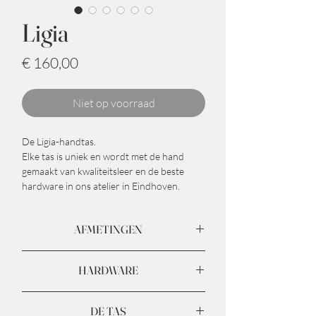
Ligia
Prijs
€ 160,00
Niet op voorraad
De Ligia-handtas.
Elke tas is uniek en wordt met de hand
gemaakt van kwaliteitsleer en de beste
hardware in ons atelier in Eindhoven.
AFMETINGEN
Breedte basis: 19 cm
HARDWARE
Breedte bovenkant: 26 cm
Hoogte: 25cm
Zwart glad Italiaans nappaleer en bruin
Diepte: 11 cm
DE TAS
slangenleer.