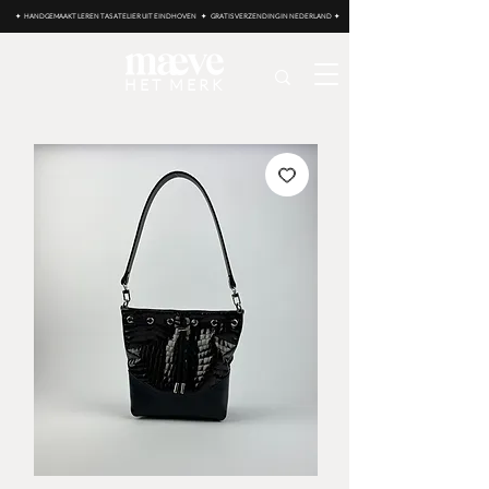
✦ HANDGEMAAKT LEREN TAS ATELIER UIT EINDHOVEN ✦ GRATIS VERZENDING IN NEDERLAND ✦
HET MERK